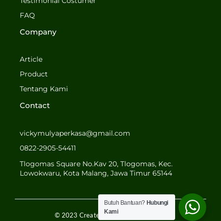
o
g
Testimonial Costumer
o
r
FAQ
k
a
-
m
Company
f
Article
Product
Tentang Kami
Contact
vickymulyaperkasa@gmail.com
0822-2905-54411
Tlogomas Square No.Kav 20, Tlogomas, Kec.
Lowokwaru, Kota Malang, Jawa Timur 65144
Butuh Bantuan?
Hubungi
Kami
© 2023 Created by MULYA PERKASA