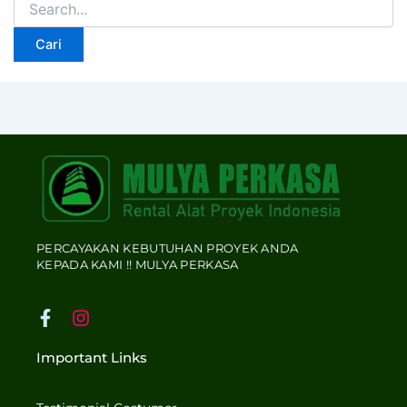
PERCAYAKAN KEBUTUHAN PROYEK ANDA
KEPADA KAMI !! MULYA PERKASA
F
I
a
n
c
s
Important Links
e
t
b
a