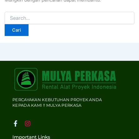
Mungkin dengan pencarian dapat membantu.
PERCAYAKAN KEBUTUHAN PROYEK ANDA
KEPADA KAMI !! MULYA PERKASA
F
I
a
n
c
s
Important Links