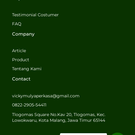
e
t
b
a
o
g
Testimonial Costumer
o
r
FAQ
k
a
-
m
Company
f
Article
Product
Tentang Kami
Contact
vickymulyaperkasa@gmail.com
0822-2905-54411
Tlogomas Square No.Kav 20, Tlogomas, Kec.
Lowokwaru, Kota Malang, Jawa Timur 65144