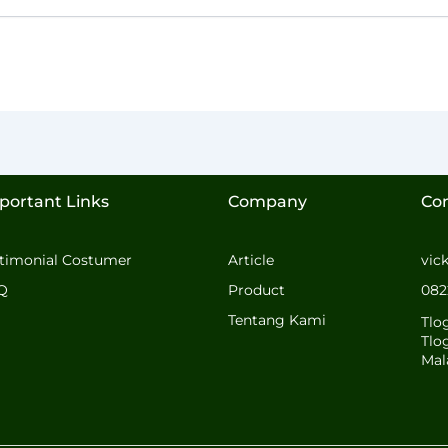
portant Links
Company
Co
stimonial Costumer
Article
vic
Q
Product
082
Tentang Kami
Tlo
Tlo
Mal