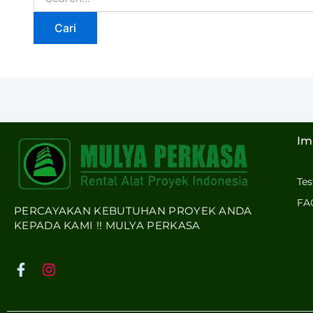
Im
Te
FA
PERCAYAKAN KEBUTUHAN PROYEK ANDA
KEPADA KAMI !! MULYA PERKASA
F
I
a
n
c
s
e
t