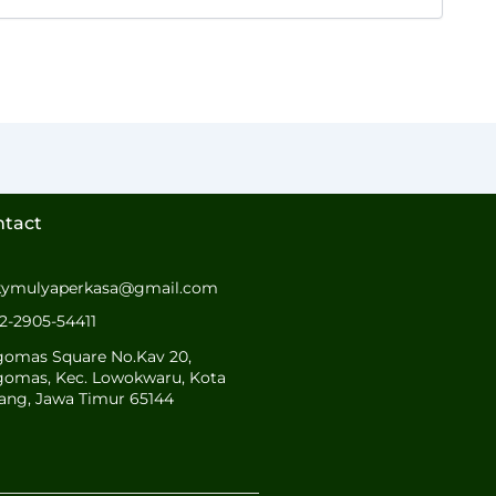
ntact
kymulyaperkasa@gmail.com
2-2905-54411
gomas Square No.Kav 20,
gomas, Kec. Lowokwaru, Kota
ang, Jawa Timur 65144