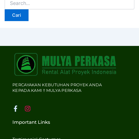
PERCAYAKAN KEBUTUHAN PROYEK ANDA
KEPADA KAMI !! MULYA PERKASA
F
I
a
n
c
s
Important Links
e
t
b
a