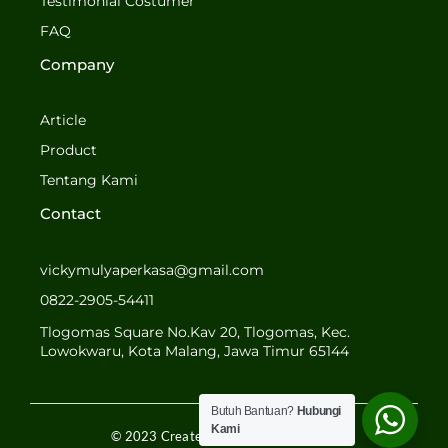
o
g
Testimonial Costumer
o
r
FAQ
k
a
-
m
Company
f
Article
Product
Tentang Kami
Contact
vickymulyaperkasa@gmail.com
0822-2905-54411
Tlogomas Square No.Kav 20, Tlogomas, Kec.
Lowokwaru, Kota Malang, Jawa Timur 65144
Butuh Bantuan?
Hubungi
Kami
© 2023 Created by MULYA PERKASA