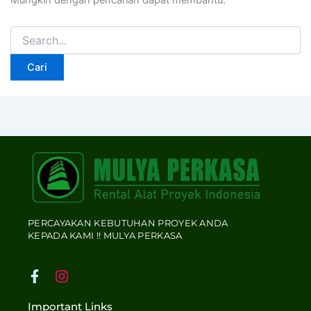
Mungkin dengan pencarian dapat membantu.
PERCAYAKAN KEBUTUHAN PROYEK ANDA
KEPADA KAMI !! MULYA PERKASA
F
I
a
n
c
s
Important Links