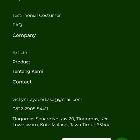
e
t
b
a
o
g
Testimonial Costumer
o
r
FAQ
k
a
-
m
Company
f
Article
Product
Tentang Kami
Contact
vickymulyaperkasa@gmail.com
0822-2905-54411
Tlogomas Square No.Kav 20, Tlogomas, Kec.
Lowokwaru, Kota Malang, Jawa Timur 65144