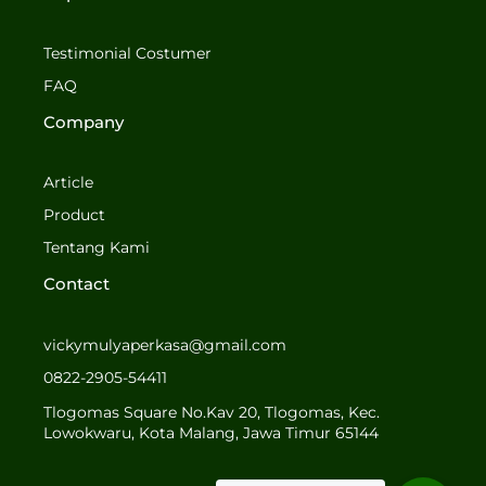
e
t
b
a
o
g
Testimonial Costumer
o
r
FAQ
k
a
-
m
Company
f
Article
Product
Tentang Kami
Contact
vickymulyaperkasa@gmail.com
0822-2905-54411
Tlogomas Square No.Kav 20, Tlogomas, Kec.
Lowokwaru, Kota Malang, Jawa Timur 65144