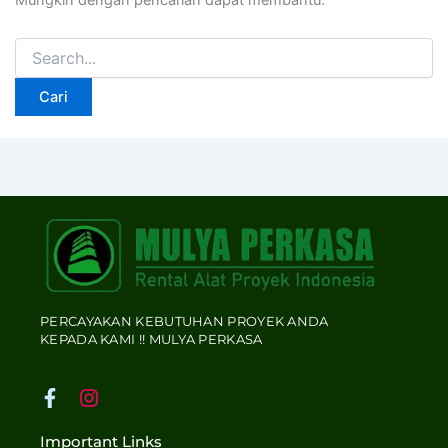
Mungkin dengan pencarian dapat membantu.
PERCAYAKAN KEBUTUHAN PROYEK ANDA
KEPADA KAMI !! MULYA PERKASA
F
I
a
n
c
s
Important Links