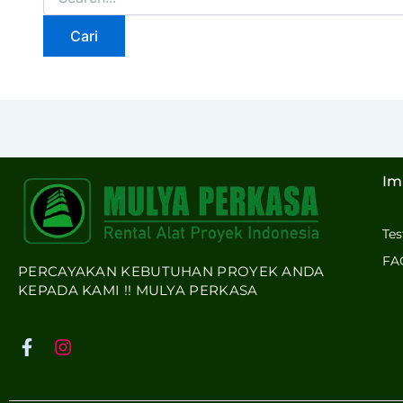
Im
Te
FA
PERCAYAKAN KEBUTUHAN PROYEK ANDA
KEPADA KAMI !! MULYA PERKASA
F
I
a
n
c
s
e
t