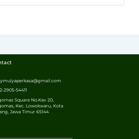
ntact
kymulyaperkasa@gmail.com
2-2905-54411
gomas Square No.Kav 20,
gomas, Kec. Lowokwaru, Kota
ang, Jawa Timur 65144