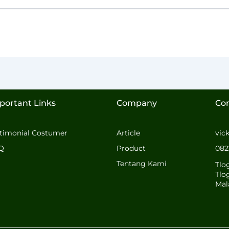
portant Links
Company
Co
stimonial Costumer
Article
vic
Q
Product
082
Tentang Kami
Tlo
Tlo
Mal