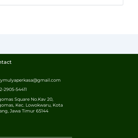
ntact
kymulyaperkasa@gmail.com
2-2905-54411
gomas Square No.Kav 20,
gomas, Kec. Lowokwaru, Kota
ang, Jawa Timur 65144