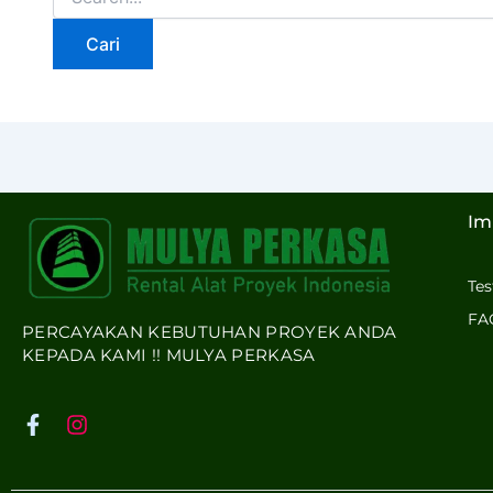
Im
Te
FA
PERCAYAKAN KEBUTUHAN PROYEK ANDA
KEPADA KAMI !! MULYA PERKASA
F
I
a
n
c
s
e
t