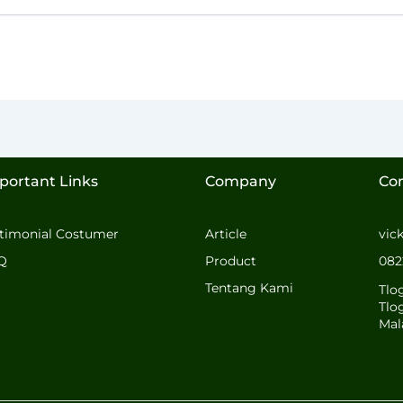
portant Links
Company
Co
stimonial Costumer
Article
vic
Q
Product
082
Tentang Kami
Tlo
Tlo
Mal