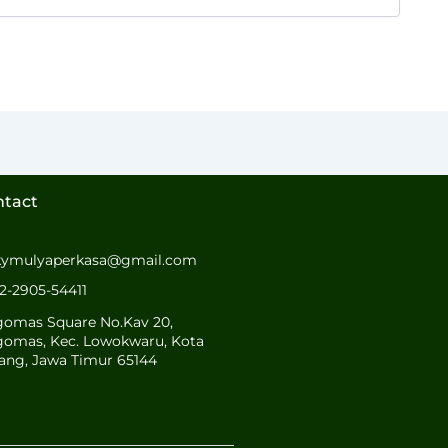
ntact
kymulyaperkasa@gmail.com
2-2905-54411
gomas Square No.Kav 20,
gomas, Kec. Lowokwaru, Kota
ang, Jawa Timur 65144