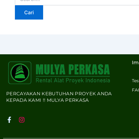
Im
Te
FA
PERCAYAKAN KEBUTUHAN PROYEK ANDA
KEPADA KAMI !! MULYA PERKASA
F
I
a
n
c
s
e
t