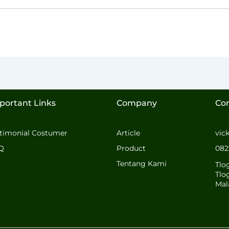
portant Links
Company
Co
stimonial Costumer
Article
vic
Q
Product
082
Tentang Kami
Tlo
Tlo
Mal