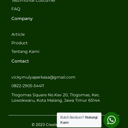
o
g
Testimonial Costumer
o
r
FAQ
k
a
-
m
Company
f
Article
Product
Tentang Kami
Contact
vickymulyaperkasa@gmail.com
0822-2905-54411
Tlogomas Square No.Kav 20, Tlogomas, Kec.
Lowokwaru, Kota Malang, Jawa Timur 65144
Butuh Bantuan?
Hubungi
Kami
© 2023 Created by MULYA PERKASA