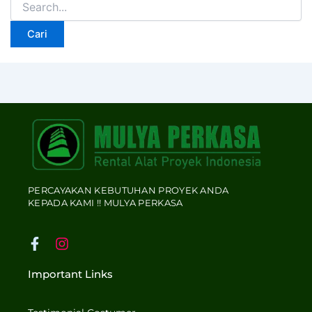
PERCAYAKAN KEBUTUHAN PROYEK ANDA
KEPADA KAMI !! MULYA PERKASA
F
I
a
n
c
s
Important Links
e
t
b
a