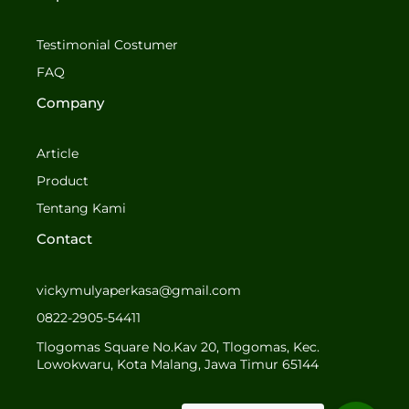
e
t
b
a
o
g
Testimonial Costumer
o
r
FAQ
k
a
-
m
Company
f
Article
Product
Tentang Kami
Contact
vickymulyaperkasa@gmail.com
0822-2905-54411
Tlogomas Square No.Kav 20, Tlogomas, Kec.
Lowokwaru, Kota Malang, Jawa Timur 65144