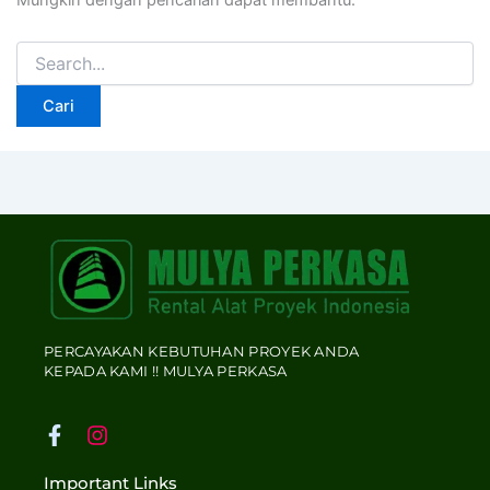
Mungkin dengan pencarian dapat membantu.
PERCAYAKAN KEBUTUHAN PROYEK ANDA
KEPADA KAMI !! MULYA PERKASA
F
I
a
n
c
s
Important Links