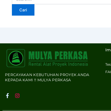
Im
Te
FA
PERCAYAKAN KEBUTUHAN PROYEK ANDA
KEPADA KAMI !! MULYA PERKASA
F
I
a
n
c
s
e
t