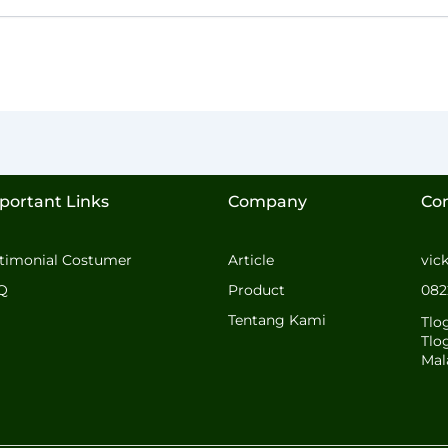
portant Links
Company
Co
stimonial Costumer
Article
vic
Q
Product
082
Tentang Kami
Tlo
Tlo
Mal