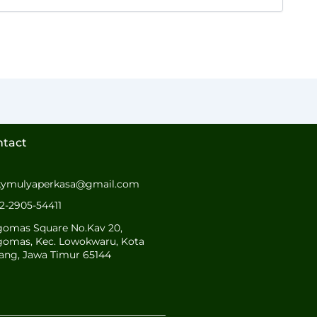
ntact
kymulyaperkasa@gmail.com
2-2905-54411
gomas Square No.Kav 20,
gomas, Kec. Lowokwaru, Kota
ang, Jawa Timur 65144