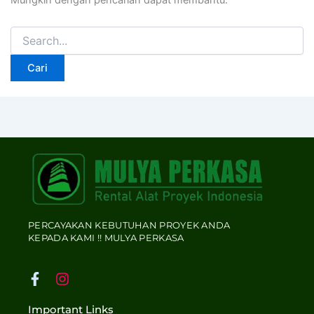
Mungkin dengan pencarian dapat membantu.
PERCAYAKAN KEBUTUHAN PROYEK ANDA
KEPADA KAMI !! MULYA PERKASA
F
I
a
n
c
s
Important Links