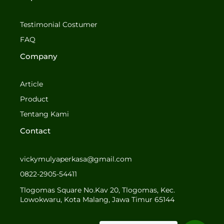
e
t
b
a
o
g
Testimonial Costumer
o
r
FAQ
k
a
-
m
Company
f
Article
Product
Tentang Kami
Contact
vickymulyaperkasa@gmail.com
0822-2905-54411
Tlogomas Square No.Kav 20, Tlogomas, Kec.
Lowokwaru, Kota Malang, Jawa Timur 65144