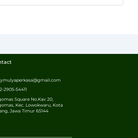
ntact
kymulyaperkasa@gmail.com
2-2905-54411
gomas Square No.Kav 20,
gomas, Kec. Lowokwaru, Kota
ang, Jawa Timur 65144