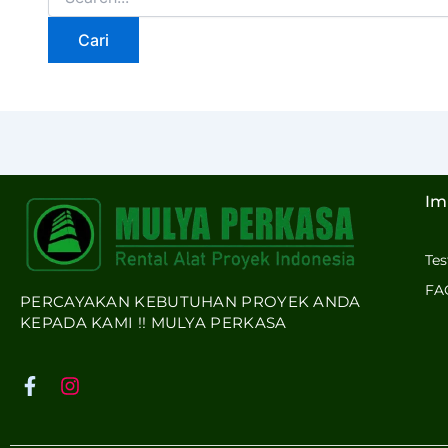
Im
Te
FA
PERCAYAKAN KEBUTUHAN PROYEK ANDA
KEPADA KAMI !! MULYA PERKASA
F
I
a
n
c
s
e
t