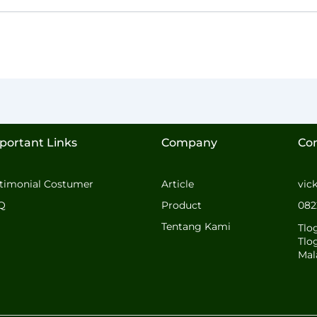
portant Links
Company
Co
stimonial Costumer
Article
vic
Q
Product
082
Tentang Kami
Tlo
Tlo
Mal