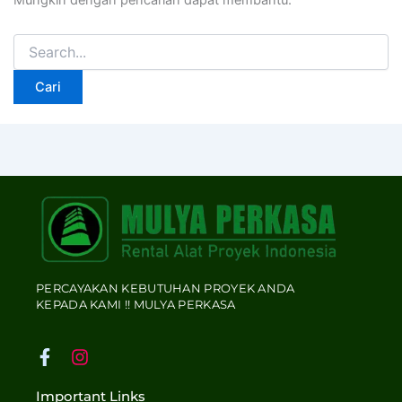
Mungkin dengan pencarian dapat membantu.
PERCAYAKAN KEBUTUHAN PROYEK ANDA
KEPADA KAMI !! MULYA PERKASA
F
I
a
n
c
s
Important Links