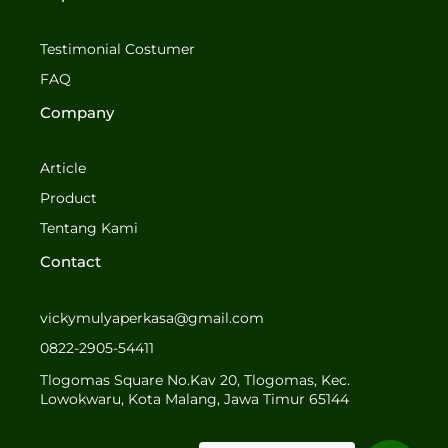
e
t
b
a
o
g
Testimonial Costumer
o
r
FAQ
k
a
-
m
Company
f
Article
Product
Tentang Kami
Contact
vickymulyaperkasa@gmail.com
0822-2905-54411
Tlogomas Square No.Kav 20, Tlogomas, Kec.
Lowokwaru, Kota Malang, Jawa Timur 65144