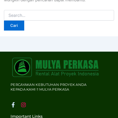
Mungkin dengan pencarian dapat membantu.
PERCAYAKAN KEBUTUHAN PROYEK ANDA
KEPADA KAMI !! MULYA PERKASA
F
I
a
n
c
s
Important Links