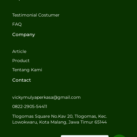
e
t
b
a
o
g
Testimonial Costumer
o
r
FAQ
k
a
-
m
Company
f
Article
Product
Tentang Kami
Contact
vickymulyaperkasa@gmail.com
0822-2905-54411
Tlogomas Square No.Kav 20, Tlogomas, Kec.
Lowokwaru, Kota Malang, Jawa Timur 65144