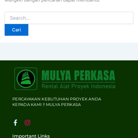
Mungkin dengan pencarian dapat membantu.
PERCAYAKAN KEBUTUHAN PROYEK ANDA
KEPADA KAMI !! MULYA PERKASA
F
I
a
n
c
s
Important Links