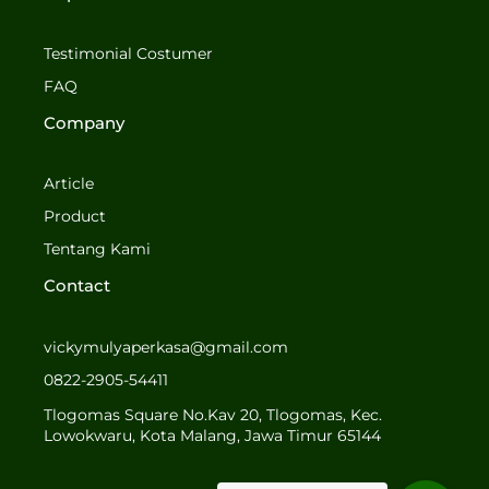
e
t
b
a
o
g
Testimonial Costumer
o
r
FAQ
k
a
-
m
Company
f
Article
Product
Tentang Kami
Contact
vickymulyaperkasa@gmail.com
0822-2905-54411
Tlogomas Square No.Kav 20, Tlogomas, Kec.
Lowokwaru, Kota Malang, Jawa Timur 65144