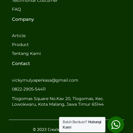
o
g
Testimonial Costumer
o
r
FAQ
k
a
-
m
Company
f
Article
Product
Tentang Kami
Contact
vickymulyaperkasa@gmail.com
0822-2905-54411
Tlogomas Square No.Kav 20, Tlogomas, Kec.
Lowokwaru, Kota Malang, Jawa Timur 65144
Butuh Bantuan?
Hubungi
Kami
© 2023 Created by MULYA PERKASA