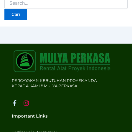
PERCAYAKAN KEBUTUHAN PROYEK ANDA
KEPADA KAMI !! MULYA PERKASA
F
I
a
n
c
s
Important Links
e
t
b
a