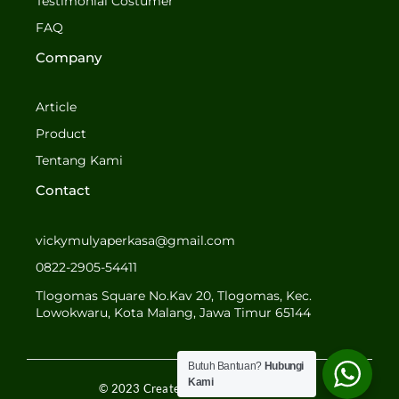
o
g
Testimonial Costumer
o
r
FAQ
k
a
-
m
Company
f
Article
Product
Tentang Kami
Contact
vickymulyaperkasa@gmail.com
0822-2905-54411
Tlogomas Square No.Kav 20, Tlogomas, Kec.
Lowokwaru, Kota Malang, Jawa Timur 65144
Butuh Bantuan?
Hubungi
Kami
© 2023 Created by MULYA PERKASA