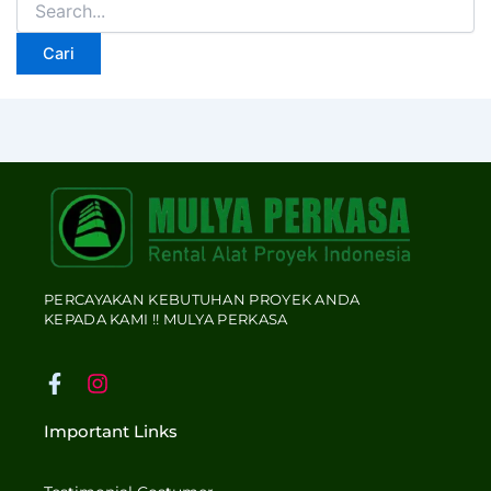
PERCAYAKAN KEBUTUHAN PROYEK ANDA
KEPADA KAMI !! MULYA PERKASA
F
I
a
n
c
s
Important Links
e
t
b
a