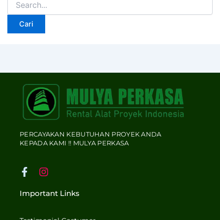
PERCAYAKAN KEBUTUHAN PROYEK ANDA
KEPADA KAMI !! MULYA PERKASA
F
I
a
n
c
s
Important Links
e
t
b
a