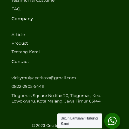
o
g
Testimonial Costumer
o
r
FAQ
k
a
-
m
Company
f
Article
Product
Tentang Kami
Contact
vickymulyaperkasa@gmail.com
0822-2905-54411
Tlogomas Square No.Kav 20, Tlogomas, Kec.
Lowokwaru, Kota Malang, Jawa Timur 65144
Butuh Bantuan?
Hubungi
Kami
© 2023 Created by MULYA PERKASA